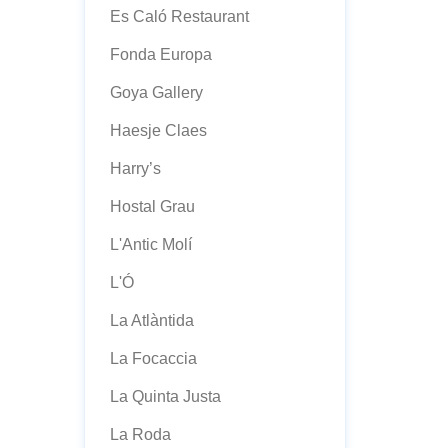
Es Caló Restaurant
Fonda Europa
Goya Gallery
Haesje Claes
Harry’s
Hostal Grau
L'Antic Molí
L'Ó
La Atlàntida
La Focaccia
La Quinta Justa
La Roda