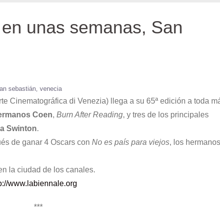
y en unas semanas, San
an sebastián
venecia
Arte Cinematográfica di Venezia) llega a su 65ª edición a toda m
ermanos Coen
,
Burn After Reading
, y tres de los principales
da Swinton
.
pués de ganar 4 Oscars con
No es país para viejos
, los hermano
n la ciudad de los canales.
p://www.labiennale.org
***