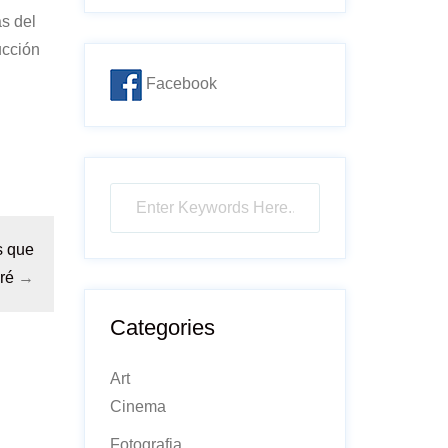
ás del
ucción
Facebook
s que
ré
→
Categories
Art
Cinema
Fotografia