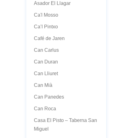
Asador El Llagar
Ca'l Mosso
Ca’l Pintxo
Café de Jaren
Can Carlus
Can Duran
Can Lliuret
Can Mià
Can Panedes
Can Roca
Casa El Pisto – Taberna San
Miguel