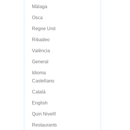
Màlaga
Osca
Regne Unit
Ribadeo
València
General
Idioma
Castellano
Català
English
Quin Nivell!
Restaurants