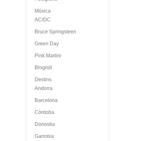
Música
AC/DC
Bruce Springsteen
Green Day
Pink Martini
Blogroll
Destins
Andorra
Barcelona
Còrdoba
Donostia
Garrotxa