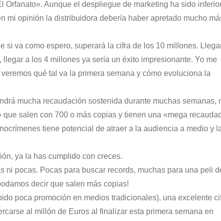
l Orfanato». Aunque el despliegue de marketing ha sido inferior
 en mi opinión la distribuidora debería haber apretado mucho má
e si va como espero, superará la cifra de los 10 millones. Llegar
 llegar a los 4 millones ya sería un éxito impresionante. Yo me
e veremos qué tal va la primera semana y cómo evoluciona la
 tendrá mucha recaudación sostenida durante muchas semanas, 
» que salen con 700 o más copias y tienen una «mega recauda
nocrímenes tiene potencial de atraer a la audiencia a medio y l
ón, ya la has cumplido con creces.
s ni pocas. Pocas para buscar records, muchas para una peli d
podamos decir que salen más copias!
bido poca promoción en medios tradicionales), una excelente ci
ercarse al millón de Euros al finalizar esta primera semana en