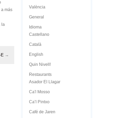
e
València
r a más
General
 la
Idioma
Castellano
Català
English
-E
→
Quin Nivell!
Restaurants
Asador El Llagar
Ca'l Mosso
Ca’l Pintxo
Café de Jaren