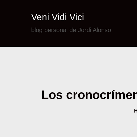
Veni Vidi Vici
blog personal de Jordi Alonso
Los cronocrímene