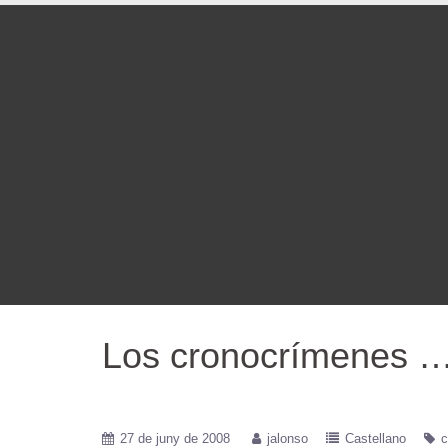
Los cronocrímenes …
27 de juny de 2008
jalonso
Castellano
c