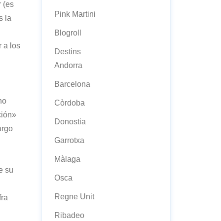
 (es
Pink Martini
s la
Blogroll
 a los
Destins
Andorra
Barcelona
no
Còrdoba
ción»
Donostia
argo
Garrotxa
Màlaga
e su
Osca
Regne Unit
fra
Ribadeo