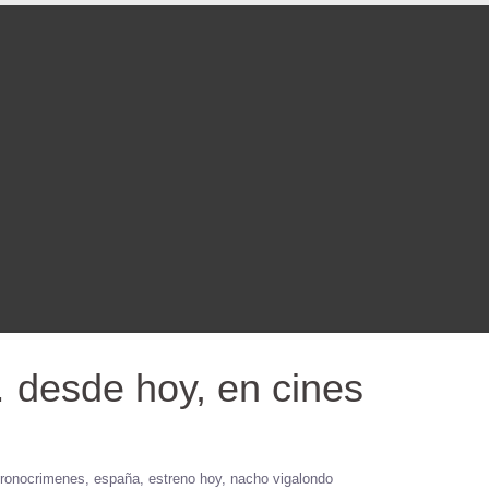
 desde hoy, en cines
ronocrimenes
españa
estreno hoy
nacho vigalondo