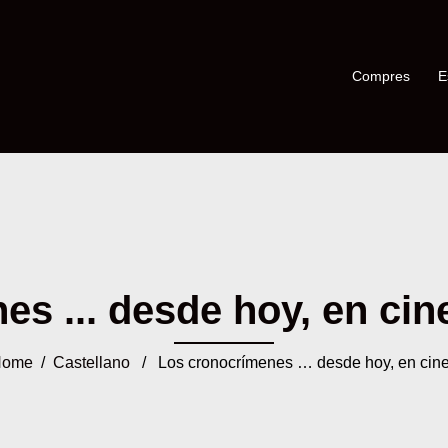
Compres
E
s ... desde hoy, en cines
Home
/
Castellano
/ Los cronocrímenes … desde hoy, en cin