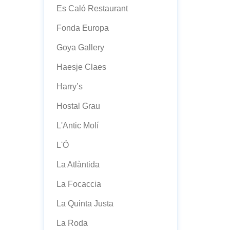
Es Caló Restaurant
Fonda Europa
Goya Gallery
Haesje Claes
Harry’s
Hostal Grau
L'Antic Molí
L'Ó
La Atlàntida
La Focaccia
La Quinta Justa
La Roda