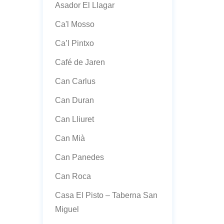
Asador El Llagar
Ca'l Mosso
Ca’l Pintxo
Café de Jaren
Can Carlus
Can Duran
Can Lliuret
Can Mià
Can Panedes
Can Roca
Casa El Pisto – Taberna San
Miguel