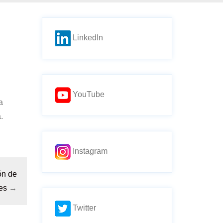
LinkedIn
YouTube
a
.
Instagram
ón de
es
→
Twitter