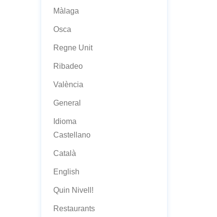
Màlaga
Osca
Regne Unit
Ribadeo
València
General
Idioma
Castellano
Català
English
Quin Nivell!
Restaurants