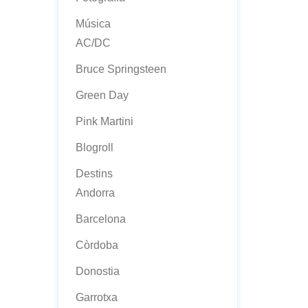
Música
AC/DC
Bruce Springsteen
Green Day
Pink Martini
Blogroll
Destins
Andorra
Barcelona
Còrdoba
Donostia
Garrotxa