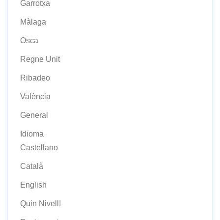
Garrotxa
Màlaga
Osca
Regne Unit
Ribadeo
València
General
Idioma
Castellano
Català
English
Quin Nivell!