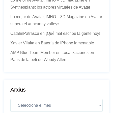
Lo mejor de Avatar, IMHO – 3D Magazine
en
Synthespians: los actores virtuales de Avatar
Lo mejor de Avatar, IMHO – 3D Magazine
en
Avatar
supera el «uncanny valley»
CatalinPatrascu
en
¡Qué mal escribe la gente hoy!
Xavier Vilalta
en
Batería de iPhone lamentable
AMP Blue Team Member
en
Localizaciones en
París de la peli de Woody Allen
Arxius
Arxius