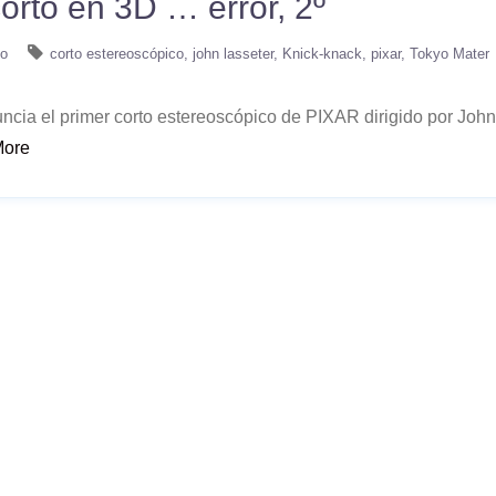
orto en 3D … error, 2º
no
corto estereoscópico
john lasseter
Knick-knack
pixar
Tokyo Mater
ncia el primer corto estereoscópico de PIXAR dirigido por John 
More