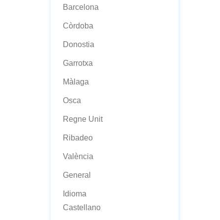
Barcelona
Còrdoba
Donostia
Garrotxa
Màlaga
Osca
Regne Unit
Ribadeo
València
General
Idioma
Castellano