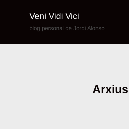
Veni Vidi Vici
blog personal de Jordi Alonso
Arxius