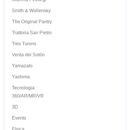
Smith & Wollensky
The Original Pantry
Trattoria San Pietro
Tres Turons
Venta del Sotón
Yamazato
Yashima
Tecnologia
360/AR/MR/VR
3D
Events
Física