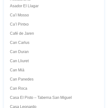
Asador El Llagar
Ca'l Mosso
Ca’l Pintxo
Café de Jaren
Can Carlus
Can Duran
Can Lliuret
Can Mià
Can Panedes
Can Roca
Casa El Pisto – Taberna San Miguel
Casa Leonardo