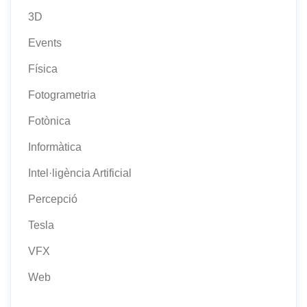
3D
Events
Física
Fotogrametria
Fotònica
Informàtica
Intel·ligència Artificial
Percepció
Tesla
VFX
Web