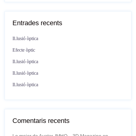
Entrades recents
Il.lusió òptica
Efecte òptic
Il.lusió òptica
Il.lusió òptica
Il.lusió òptica
Comentaris recents