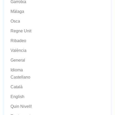
Garrotxa
Màlaga
Osca
Regne Unit
Ribadeo
València
General
Idioma
Castellano
Català
English
Quin Nivell!