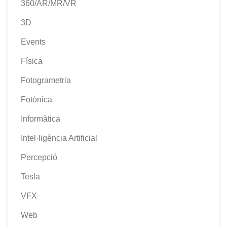
360/AR/MR/VR
3D
Events
Física
Fotogrametria
Fotònica
Informàtica
Intel·ligència Artificial
Percepció
Tesla
VFX
Web