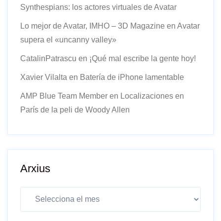
Synthespians: los actores virtuales de Avatar
Lo mejor de Avatar, IMHO – 3D Magazine
en
Avatar
supera el «uncanny valley»
CatalinPatrascu
en
¡Qué mal escribe la gente hoy!
Xavier Vilalta
en
Batería de iPhone lamentable
AMP Blue Team Member
en
Localizaciones en
París de la peli de Woody Allen
Arxius
Arxius