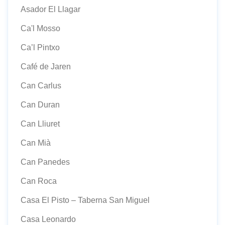
Asador El Llagar
Ca'l Mosso
Ca’l Pintxo
Café de Jaren
Can Carlus
Can Duran
Can Lliuret
Can Mià
Can Panedes
Can Roca
Casa El Pisto – Taberna San Miguel
Casa Leonardo