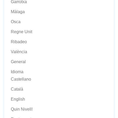
Garrotxa
Màlaga
Osca
Regne Unit
Ribadeo
València
General
Idioma
Castellano
Català
English
Quin Nivell!