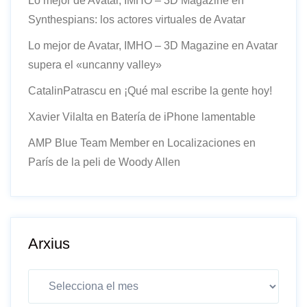
Lo mejor de Avatar, IMHO – 3D Magazine
en
Synthespians: los actores virtuales de Avatar
Lo mejor de Avatar, IMHO – 3D Magazine
en
Avatar
supera el «uncanny valley»
CatalinPatrascu
en
¡Qué mal escribe la gente hoy!
Xavier Vilalta
en
Batería de iPhone lamentable
AMP Blue Team Member
en
Localizaciones en
París de la peli de Woody Allen
Arxius
Arxius