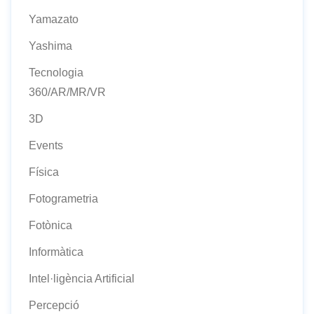
Yamazato
Yashima
Tecnologia
360/AR/MR/VR
3D
Events
Física
Fotogrametria
Fotònica
Informàtica
Intel·ligència Artificial
Percepció