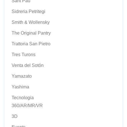
Sant Pau
Sidreria Petritegi
Smith & Wollensky
The Original Pantry
Trattoria San Pietro
Tres Turons
Venta del Sotón
Yamazato
Yashima
Tecnologia
360/AR/MR/VR
3D