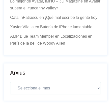
Lo mejor de Avatar, IMHO – 3D Magazine
en
Avatar
supera el «uncanny valley»
CatalinPatrascu
en
¡Qué mal escribe la gente hoy!
Xavier Vilalta
en
Batería de iPhone lamentable
AMP Blue Team Member
en
Localizaciones en
París de la peli de Woody Allen
Arxius
Arxius