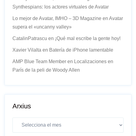
Synthespians: los actores virtuales de Avatar
Lo mejor de Avatar, IMHO – 3D Magazine
en
Avatar
supera el «uncanny valley»
CatalinPatrascu
en
¡Qué mal escribe la gente hoy!
Xavier Vilalta
en
Batería de iPhone lamentable
AMP Blue Team Member
en
Localizaciones en
París de la peli de Woody Allen
Arxius
Arxius