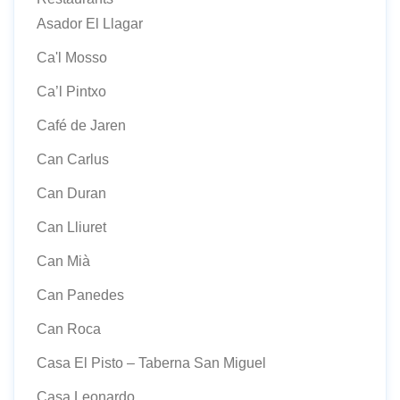
Asador El Llagar
Ca'l Mosso
Ca’l Pintxo
Café de Jaren
Can Carlus
Can Duran
Can Lliuret
Can Mià
Can Panedes
Can Roca
Casa El Pisto – Taberna San Miguel
Casa Leonardo