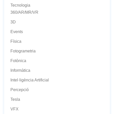
Tecnologia
360/AR/MR/VR
3D
Events
Física
Fotogrametria
Fotònica
Informàtica
Intel·ligència Artificial
Percepció
Tesla
VFX