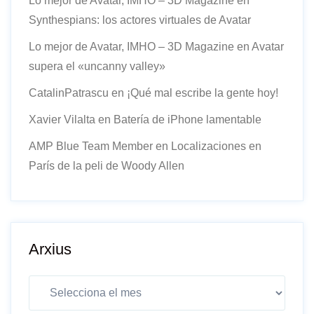
Lo mejor de Avatar, IMHO – 3D Magazine
en
Synthespians: los actores virtuales de Avatar
Lo mejor de Avatar, IMHO – 3D Magazine
en
Avatar
supera el «uncanny valley»
CatalinPatrascu
en
¡Qué mal escribe la gente hoy!
Xavier Vilalta
en
Batería de iPhone lamentable
AMP Blue Team Member
en
Localizaciones en
París de la peli de Woody Allen
Arxius
Arxius