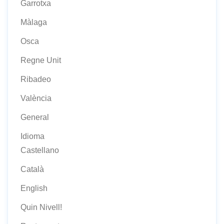
Garrotxa
Màlaga
Osca
Regne Unit
Ribadeo
València
General
Idioma
Castellano
Català
English
Quin Nivell!