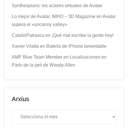
Synthespians: los actores virtuales de Avatar
Lo mejor de Avatar, IMHO – 3D Magazine
en
Avatar
supera el «uncanny valley»
CatalinPatrascu
en
¡Qué mal escribe la gente hoy!
Xavier Vilalta
en
Batería de iPhone lamentable
AMP Blue Team Member
en
Localizaciones en
París de la peli de Woody Allen
Arxius
Arxius