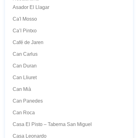
Asador El Llagar
Ca'l Mosso
Ca’l Pintxo
Café de Jaren
Can Carlus
Can Duran
Can Lliuret
Can Mià
Can Panedes
Can Roca
Casa El Pisto – Taberna San Miguel
Casa Leonardo