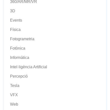
360/AR/MR/VR
3D
Events
Física
Fotogrametria
Fotònica
Informàtica
Intel·ligència Artificial
Percepció
Tesla
VFX
Web