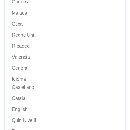
Garrotxa
Màlaga
Osca
Regne Unit
Ribadeo
València
General
Idioma
Castellano
Català
English
Quin Nivell!