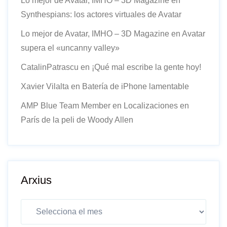
Lo mejor de Avatar, IMHO – 3D Magazine
en
Synthespians: los actores virtuales de Avatar
Lo mejor de Avatar, IMHO – 3D Magazine
en
Avatar
supera el «uncanny valley»
CatalinPatrascu
en
¡Qué mal escribe la gente hoy!
Xavier Vilalta
en
Batería de iPhone lamentable
AMP Blue Team Member
en
Localizaciones en
París de la peli de Woody Allen
Arxius
Arxius