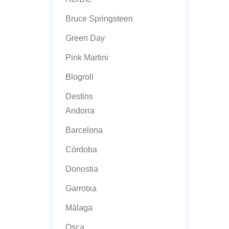
Bruce Springsteen
Green Day
Pink Martini
Blogroll
Destins
Andorra
Barcelona
Còrdoba
Donostia
Garrotxa
Màlaga
Osca