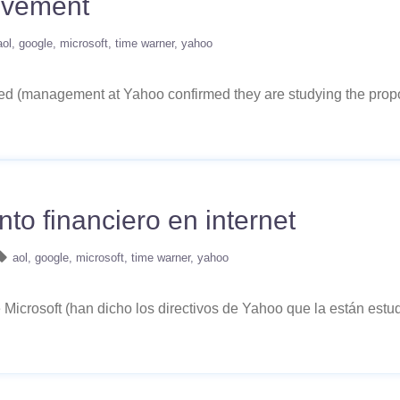
movement
aol
google
microsoft
time warner
yahoo
rmed (management at Yahoo confirmed they are studying the propo
to financiero en internet
aol
google
microsoft
time warner
yahoo
 Microsoft (han dicho los directivos de Yahoo que la están estu