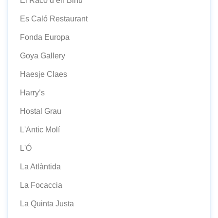
El Racó d’en Binu
Es Caló Restaurant
Fonda Europa
Goya Gallery
Haesje Claes
Harry’s
Hostal Grau
L'Antic Molí
L'Ó
La Atlàntida
La Focaccia
La Quinta Justa