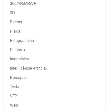
360/AR/MR/VR
3D
Events
Física
Fotogrametria
Fotònica
Informàtica
Intel·ligència Artificial
Percepció
Tesla
VFX
Web