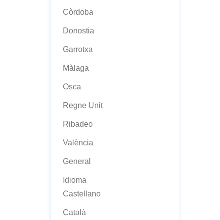
Còrdoba
Donostia
Garrotxa
Màlaga
Osca
Regne Unit
Ribadeo
València
General
Idioma
Castellano
Català