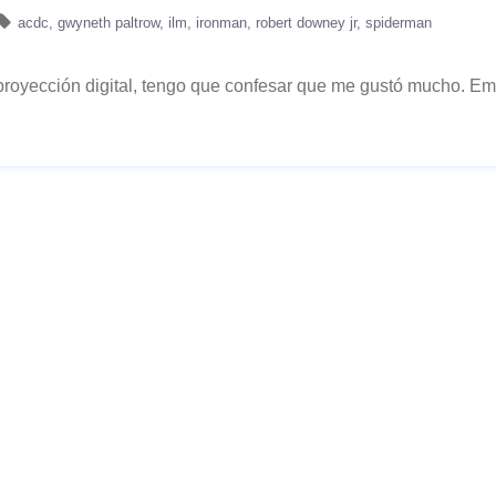
acdc
gwyneth paltrow
ilm
ironman
robert downey jr
spiderman
proyección digital, tengo que confesar que me gustó mucho. E