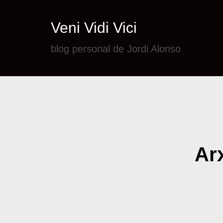
Veni Vidi Vici
blog personal de Jordi Alonso
Arx