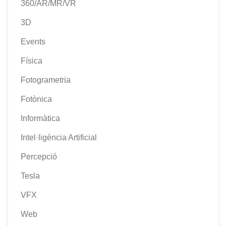
360/AR/MR/VR
3D
Events
Física
Fotogrametria
Fotònica
Informàtica
Intel·ligència Artificial
Percepció
Tesla
VFX
Web