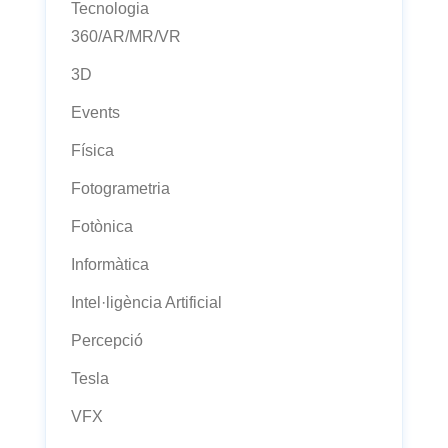
Tecnologia
360/AR/MR/VR
3D
Events
Física
Fotogrametria
Fotònica
Informàtica
Intel·ligència Artificial
Percepció
Tesla
VFX