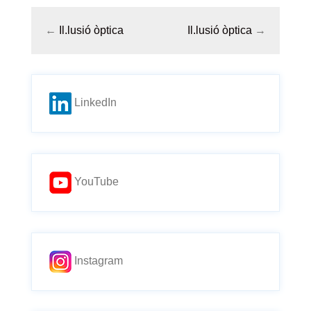
←
Il.lusió òptica
Il.lusió òptica
→
LinkedIn
YouTube
Instagram