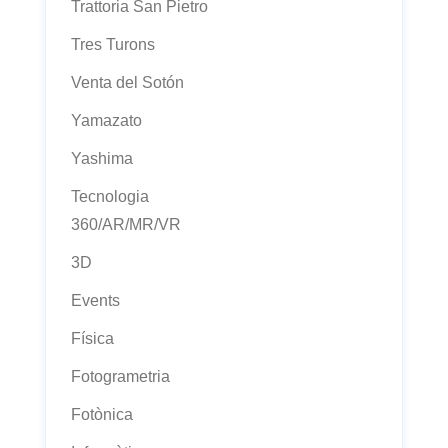
Trattoria San Pietro
Tres Turons
Venta del Sotón
Yamazato
Yashima
Tecnologia
360/AR/MR/VR
3D
Events
Física
Fotogrametria
Fotònica