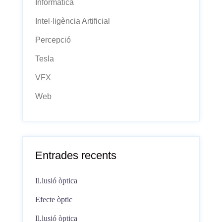
Informàtica
Intel·ligència Artificial
Percepció
Tesla
VFX
Web
Entrades recents
Il.lusió òptica
Efecte òptic
Il.lusió òptica