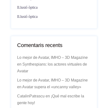
Il.lusió òptica
Il.lusió òptica
Comentaris recents
Lo mejor de Avatar, IMHO – 3D Magazine
en
Synthespians: los actores virtuales de
Avatar
Lo mejor de Avatar, IMHO – 3D Magazine
en
Avatar supera el «uncanny valley»
CatalinPatrascu
en
¡Qué mal escribe la
gente hoy!