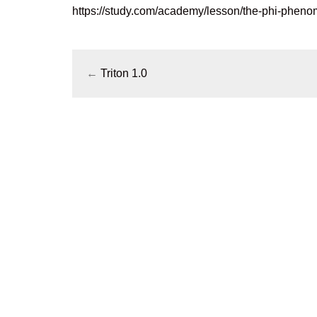
https://study.com/academy/lesson/the-phi-pheno
←
Triton 1.0