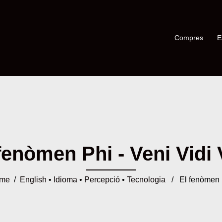
Compres
E
fenòmen Phi - Veni Vidi 
me
/
English
•
Idioma
•
Percepció
•
Tecnologia
/ El fenòmen 