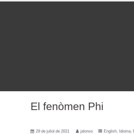
El fenòmen Phi
29 de juliol de 2021
jalonso
English
Idioma