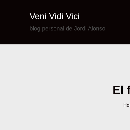
Veni Vidi Vici
blog personal de Jordi Alonso
El 
Ho