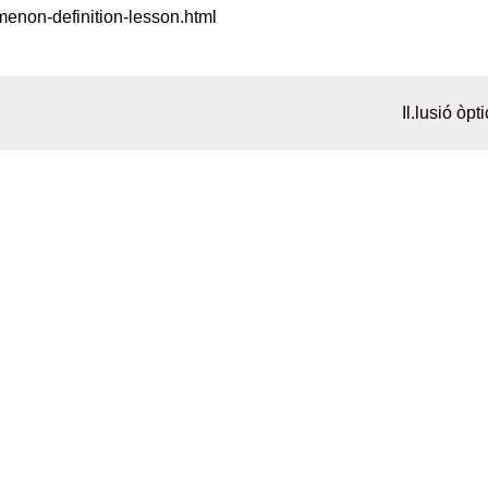
menon-definition-lesson.html
Il.lusió òpt