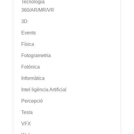
Tecnologia
360/AR/MR/VR
3D
Events
Física
Fotogrametria
Fotònica
Informàtica
Intel·ligència Artificial
Percepció
Tesla
VFX