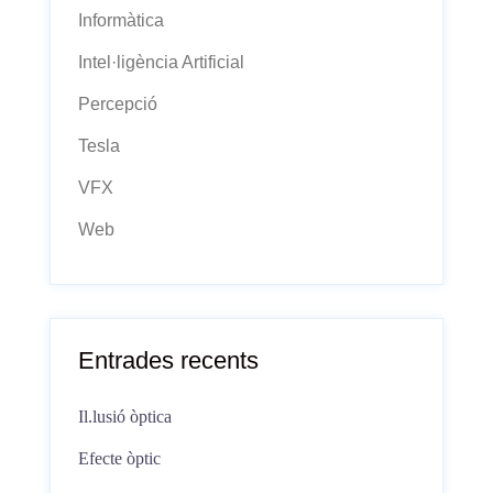
Informàtica
Intel·ligència Artificial
Percepció
Tesla
VFX
Web
Entrades recents
Il.lusió òptica
Efecte òptic