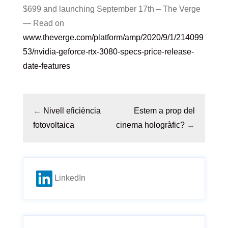
$699 and launching September 17th – The Verge
— Read on
www.theverge.com/platform/amp/2020/9/1/214099
53/nvidia-geforce-rtx-3080-specs-price-release-
date-features
←
Nivell eficiència
Estem a prop del
fotovoltaica
cinema hologràfic?
→
LinkedIn