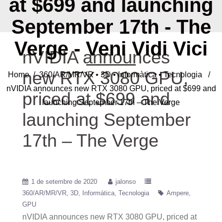
at $699 and launching
September 17th - The
Verge - Veni Vidi Vici
nVIDIA announces
new RTX 3080 GPU,
Home
/
360/AR/MR/VR
•
3D
•
Informàtica
•
Tecnologia
/
nVIDIA announces new RTX 3080 GPU, priced at $699 and
priced at $699 and
launching September 17th – The Verge
launching September
17th – The Verge
1 de setembre de 2020
jalonso
360/AR/MR/VR
3D
Informàtica
Tecnologia
Ampere
GPU
nVIDIA announces new RTX 3080 GPU, priced at