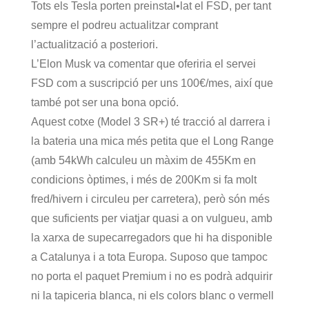
Tots els Tesla porten preinstal•lat el FSD, per tant
sempre el podreu actualitzar comprant
l’actualització a posteriori.
L’Elon Musk va comentar que oferiria el servei
FSD com a suscripció per uns 100€/mes, així que
també pot ser una bona opció.
Aquest cotxe (Model 3 SR+) té tracció al darrera i
la bateria una mica més petita que el Long Range
(amb 54kWh calculeu un màxim de 455Km en
condicions òptimes, i més de 200Km si fa molt
fred/hivern i circuleu per carretera), però són més
que suficients per viatjar quasi a on vulgueu, amb
la xarxa de supecarregadors que hi ha disponible
a Catalunya i a tota Europa. Suposo que tampoc
no porta el paquet Premium i no es podrà adquirir
ni la tapiceria blanca, ni els colors blanc o vermell