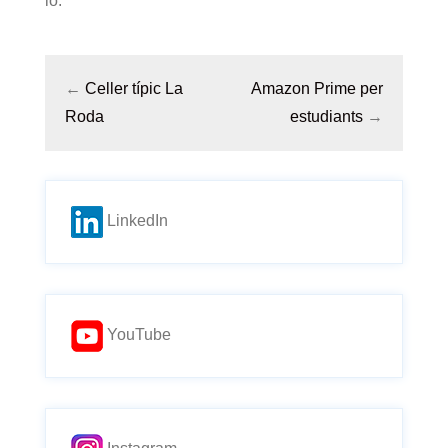
lo.
←
Celler típic La
Amazon Prime per
Roda
estudiants
→
LinkedIn
YouTube