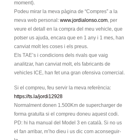
moment).
Podeu mirar la meva pàgina de “Compres” a la
meva web personal:
www.jordialonso.com
, per
veure el detall en la compra del meu vehicle, que
potser us ajuda, encara que en 1 any i 1 mes, han
canviat molt les coses i els preus.
Els TAE’s i condicions dels rivals que vaig
analitzar, han canviat molt, els fabricants de
vehicles ICE, han fet una gran ofensiva comercial.
Si el compreu, feu servir la meva referència:
https://ts.la/jordi12928
Normalment donen 1.500Km de supercharger de
forma gratuïta si el compreu doneu aquest codi.
PD: hi ha manual del Model 3 en català. Si no us
el fan arribar, m’ho dieu i us dic com aconseguir-