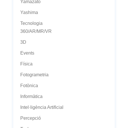
Yamazato
Yashima
Tecnologia
360/AR/MR/VR
3D
Events
Física
Fotogrametria
Fotònica
Informàtica
Intel·ligència Artificial
Percepció