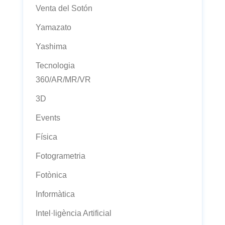
Venta del Sotón
Yamazato
Yashima
Tecnologia
360/AR/MR/VR
3D
Events
Física
Fotogrametria
Fotònica
Informàtica
Intel·ligència Artificial