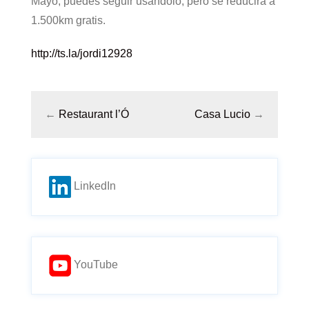
Mayo, puedes seguir usándolo, pero se reducirá a
1.500km gratis.
http://ts.la/jordi12928
←
Restaurant l’Ó
Casa Lucio
→
LinkedIn
YouTube