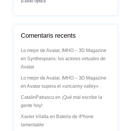
Il.lusió òptica
Comentaris recents
Lo mejor de Avatar, IMHO – 3D Magazine
en
Synthespians: los actores virtuales de
Avatar
Lo mejor de Avatar, IMHO – 3D Magazine
en
Avatar supera el «uncanny valley»
CatalinPatrascu
en
¡Qué mal escribe la
gente hoy!
Xavier Vilalta
en
Batería de iPhone
lamentable