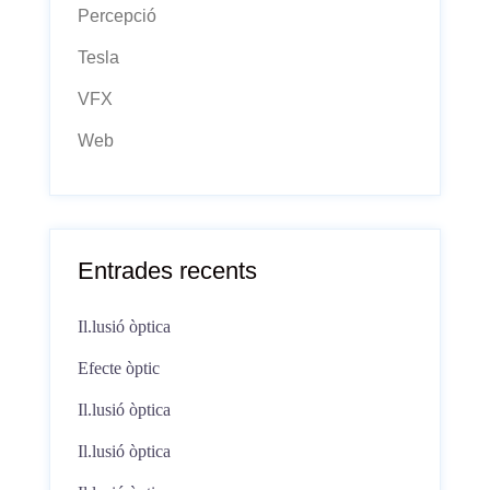
Percepció
Tesla
VFX
Web
Entrades recents
Il.lusió òptica
Efecte òptic
Il.lusió òptica
Il.lusió òptica