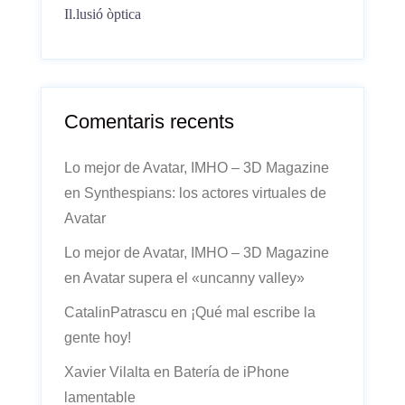
Il.lusió òptica
Comentaris recents
Lo mejor de Avatar, IMHO – 3D Magazine
en
Synthespians: los actores virtuales de
Avatar
Lo mejor de Avatar, IMHO – 3D Magazine
en
Avatar supera el «uncanny valley»
CatalinPatrascu
en
¡Qué mal escribe la
gente hoy!
Xavier Vilalta
en
Batería de iPhone
lamentable