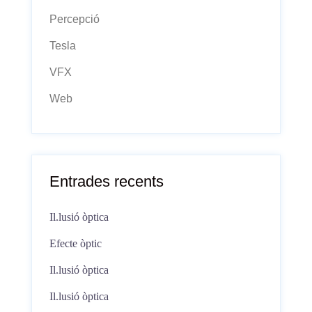
Percepció
Tesla
VFX
Web
Entrades recents
Il.lusió òptica
Efecte òptic
Il.lusió òptica
Il.lusió òptica