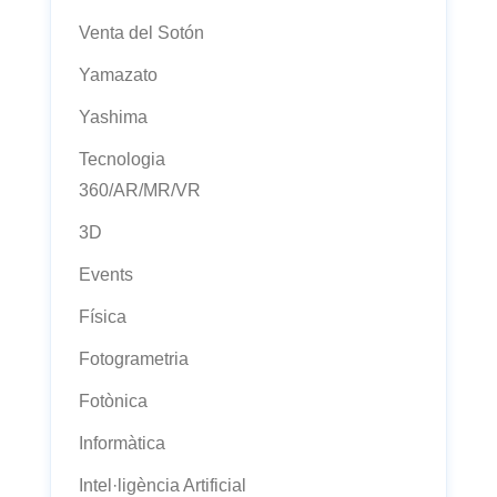
Venta del Sotón
Yamazato
Yashima
Tecnologia
360/AR/MR/VR
3D
Events
Física
Fotogrametria
Fotònica
Informàtica
Intel·ligència Artificial