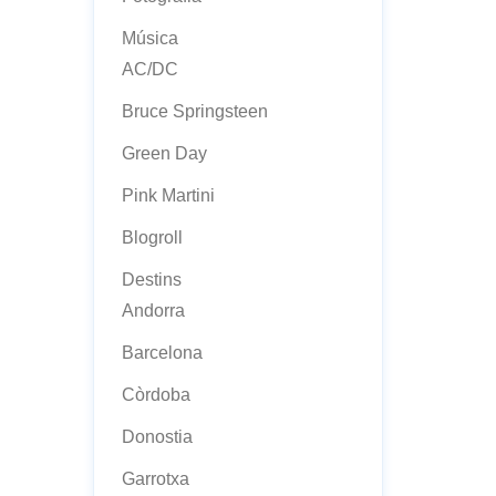
Música
AC/DC
Bruce Springsteen
Green Day
Pink Martini
Blogroll
Destins
Andorra
Barcelona
Còrdoba
Donostia
Garrotxa