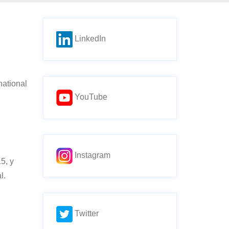
LinkedIn
national
YouTube
Instagram
5, y
l.
Twitter