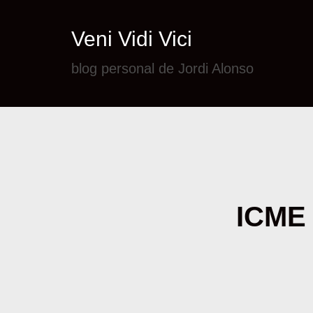
Veni Vidi Vici
blog personal de Jordi Alonso
ICME 