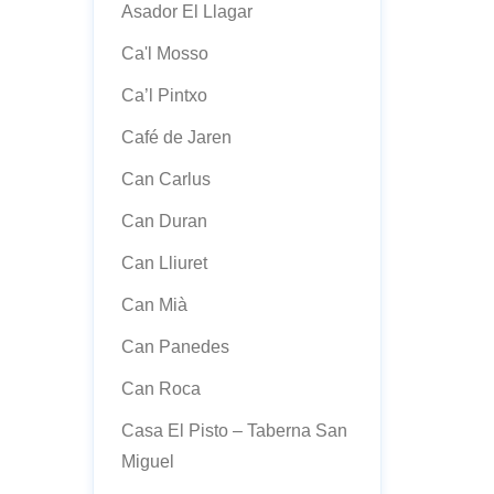
Asador El Llagar
Ca'l Mosso
Ca’l Pintxo
Café de Jaren
Can Carlus
Can Duran
Can Lliuret
Can Mià
Can Panedes
Can Roca
Casa El Pisto – Taberna San
Miguel