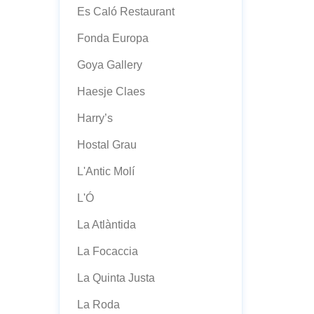
Es Caló Restaurant
Fonda Europa
Goya Gallery
Haesje Claes
Harry’s
Hostal Grau
L'Antic Molí
L'Ó
La Atlàntida
La Focaccia
La Quinta Justa
La Roda