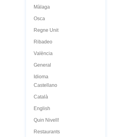
Màlaga
Osca
Regne Unit
Ribadeo
València
General
Idioma
Castellano
Català
English
Quin Nivell!
Restaurants