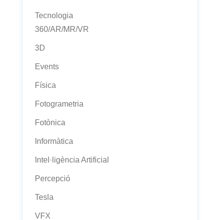
Tecnologia
360/AR/MR/VR
3D
Events
Física
Fotogrametria
Fotònica
Informàtica
Intel·ligència Artificial
Percepció
Tesla
VFX