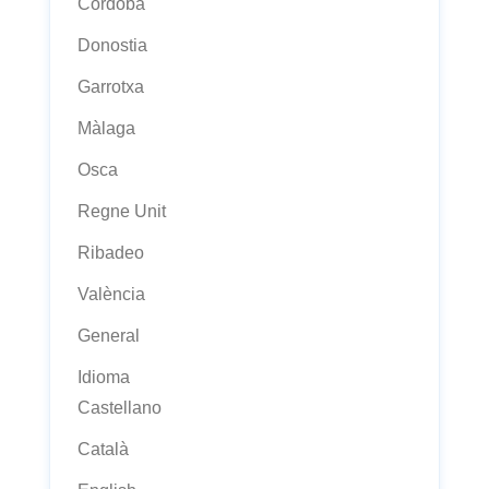
Còrdoba
Donostia
Garrotxa
Màlaga
Osca
Regne Unit
Ribadeo
València
General
Idioma
Castellano
Català