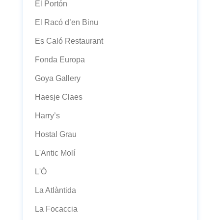
El Portón
El Racó d’en Binu
Es Caló Restaurant
Fonda Europa
Goya Gallery
Haesje Claes
Harry’s
Hostal Grau
L'Antic Molí
L'Ó
La Atlàntida
La Focaccia