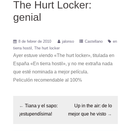
The Hurt Locker:
genial
8 de febrer de 2010
jalonso
Castellano
en
tierra hostil
The hurt locker
Ayer estuve viendo «The hurt locker», titulada en
España «En tierra hostil», y no me extraña nada
que esté nominada a mejor película.
Peliculón recomendable al 100%
←
Tiana y el sapo:
Up in the air: de lo
¡estupendísima!
mejor que he visto
→