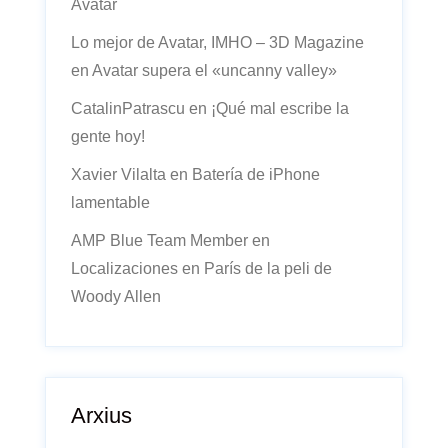
Avatar
Lo mejor de Avatar, IMHO – 3D Magazine
en
Avatar supera el «uncanny valley»
CatalinPatrascu
en
¡Qué mal escribe la
gente hoy!
Xavier Vilalta
en
Batería de iPhone
lamentable
AMP Blue Team Member
en
Localizaciones en París de la peli de
Woody Allen
Arxius