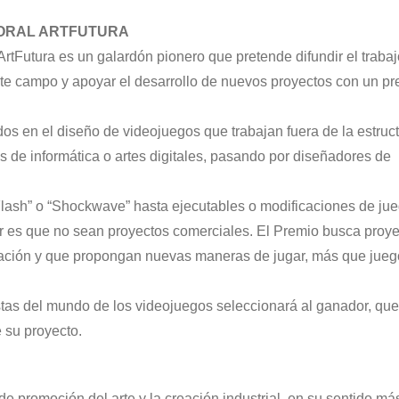
BORAL ARTFUTURA
tFutura es un galardón pionero que pretende difundir el trabaj
te campo y apoyar el desarrollo de nuevos proyectos con un p
dos en el diseño de videojuegos que trabajan fuera de la estruc
es de informática o artes digitales, pasando por diseñadores de
Flash” o “Shockwave” hasta ejecutables o modificaciones de ju
r es que no sean proyectos comerciales. El Premio busca proy
inación y que propongan nuevas maneras de jugar, más que jue
stas del mundo de los videojuegos seleccionará al ganador, que
 su proyecto.
de promoción del arte y la creación industrial, en su sentido má