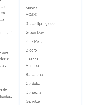
 más
Música
 en
AC/DC
co.
Bruce Springsteen
Green Day
iencia /
Pink Martini
Blogroll
o que
mienta
Destins
ia y
Andorra
Barcelona
Còrdoba
os de
Donostia
dientes.
Garrotxa