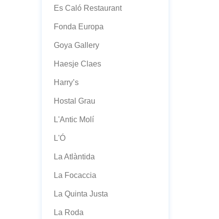
Es Caló Restaurant
Fonda Europa
Goya Gallery
Haesje Claes
Harry’s
Hostal Grau
L'Antic Molí
L'Ó
La Atlàntida
La Focaccia
La Quinta Justa
La Roda