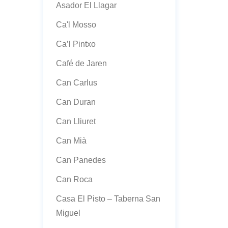
Asador El Llagar
Ca'l Mosso
Ca’l Pintxo
Café de Jaren
Can Carlus
Can Duran
Can Lliuret
Can Mià
Can Panedes
Can Roca
Casa El Pisto – Taberna San
Miguel