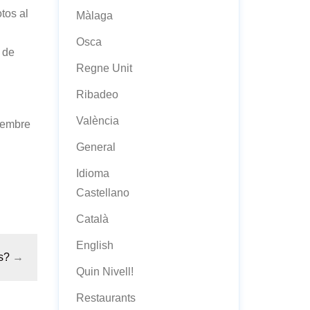
tos al
Màlaga
Osca
 de
Regne Unit
Ribadeo
València
tiembre
General
Idioma
Castellano
Català
English
s?
→
Quin Nivell!
Restaurants