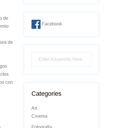
o de
Facebook
remio
tura de
egos
ectos
gos con
Categories
Art
Cinema
Fotografia
s