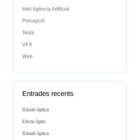
Intel·ligència Artificial
Percepció
Tesla
VFX
Web
Entrades recents
Il.lusió òptica
Efecte òptic
Il.lusió òptica