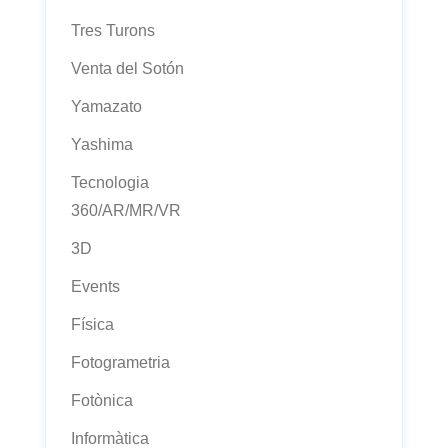
Tres Turons
Venta del Sotón
Yamazato
Yashima
Tecnologia
360/AR/MR/VR
3D
Events
Física
Fotogrametria
Fotònica
Informàtica