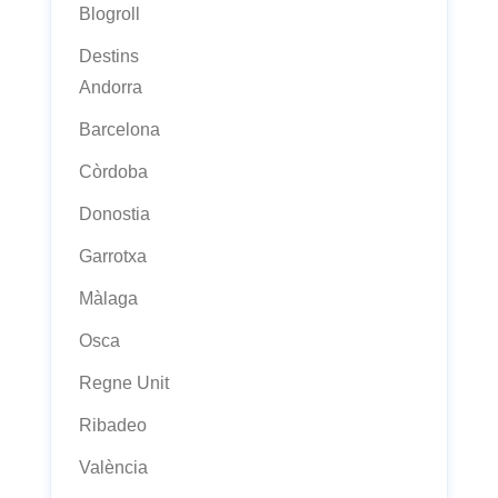
Blogroll
Destins
Andorra
Barcelona
Còrdoba
Donostia
Garrotxa
Màlaga
Osca
Regne Unit
Ribadeo
València