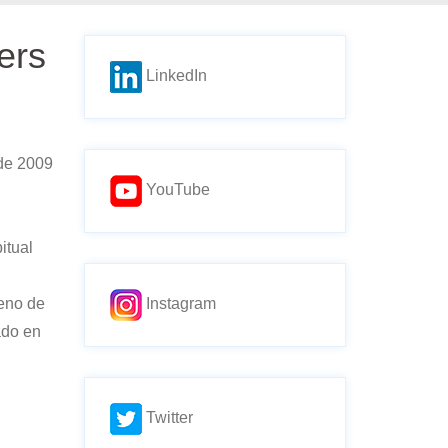
ers
LinkedIn
 de 2009
YouTube
itual
reno de
Instagram
ado en
Twitter