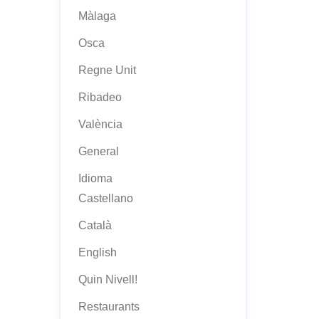
Màlaga
Osca
Regne Unit
Ribadeo
València
General
Idioma
Castellano
Català
English
Quin Nivell!
Restaurants