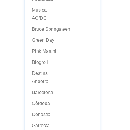
Música
AC/DC
Bruce Springsteen
Green Day
Pink Martini
Blogroll
Destins
Andorra
Barcelona
Còrdoba
Donostia
Garrotxa