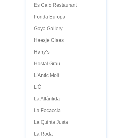
Es Caló Restaurant
Fonda Europa
Goya Gallery
Haesje Claes
Harry’s
Hostal Grau
L'Antic Molí
L'Ó
La Atlàntida
La Focaccia
La Quinta Justa
La Roda