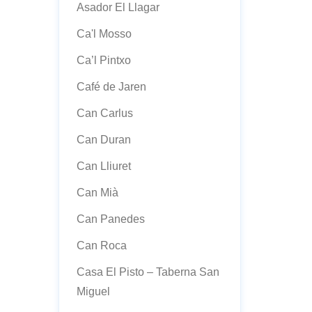
Asador El Llagar
Ca'l Mosso
Ca’l Pintxo
Café de Jaren
Can Carlus
Can Duran
Can Lliuret
Can Mià
Can Panedes
Can Roca
Casa El Pisto – Taberna San
Miguel