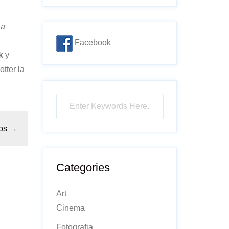
La
Facebook
k
y
tter la
os
→
Categories
Art
Cinema
Fotografia