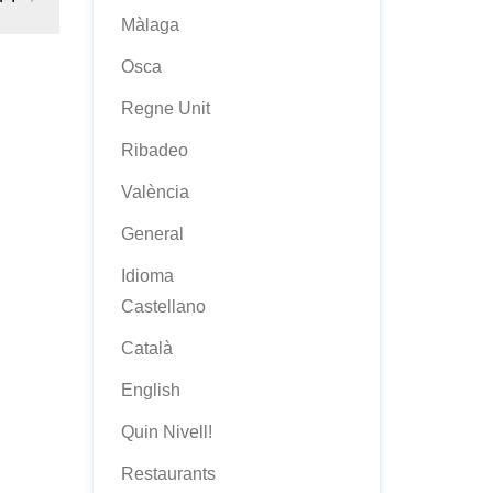
Màlaga
Osca
Regne Unit
Ribadeo
València
General
Idioma
Castellano
Català
English
Quin Nivell!
Restaurants