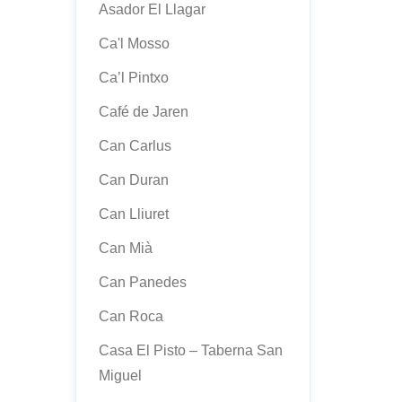
Asador El Llagar
Ca'l Mosso
Ca’l Pintxo
Café de Jaren
Can Carlus
Can Duran
Can Lliuret
Can Mià
Can Panedes
Can Roca
Casa El Pisto – Taberna San
Miguel