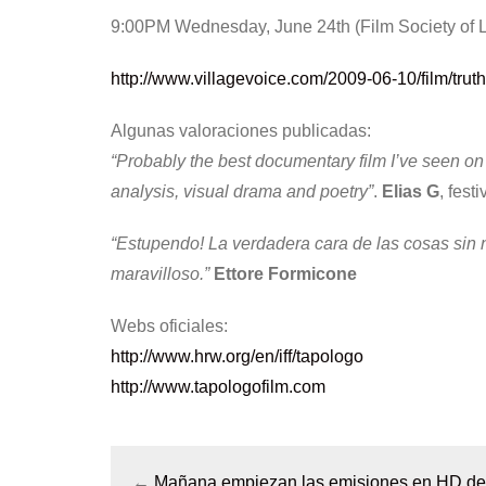
9:00PM Wednesday, June 24th (Film Society of L
http://www.villagevoice.com/2009-06-10/film/trut
Algunas valoraciones publicadas:
“Probably the best documentary film I’ve seen on t
analysis, visual drama and poetry”
.
Elias G
, fest
“Estupendo! La verdadera cara de las cosas sin n
maravilloso.”
Ettore Formicone
Webs oficiales:
http://www.hrw.org/en/iff/tapologo
http://www.tapologofilm.com
←
Mañana empiezan las emisiones en HD d