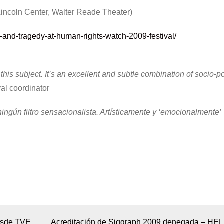
incoln Center, Walter Reade Theater)
h-and-tragedy-at-human-rights-watch-2009-festival/
his subject. It’s an excellent and subtle combination of socio-pol
ival coordinator
ingún filtro sensacionalista. Artísticamente y ‘emocionalmente’
esde TVE
Acreditación de Siggraph 2009 denegada – HEL