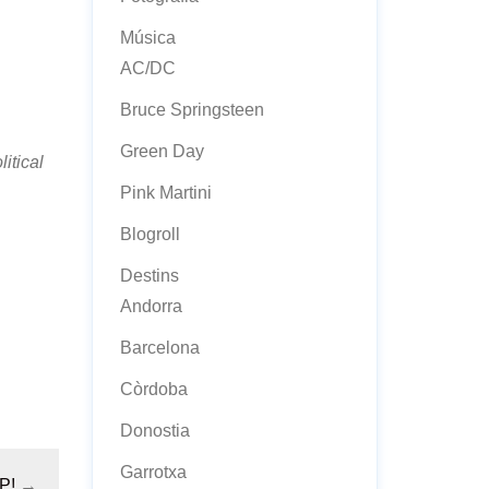
Música
AC/DC
Bruce Springsteen
Green Day
itical
Pink Martini
Blogroll
Destins
Andorra
Barcelona
Còrdoba
Donostia
Garrotxa
P!
→