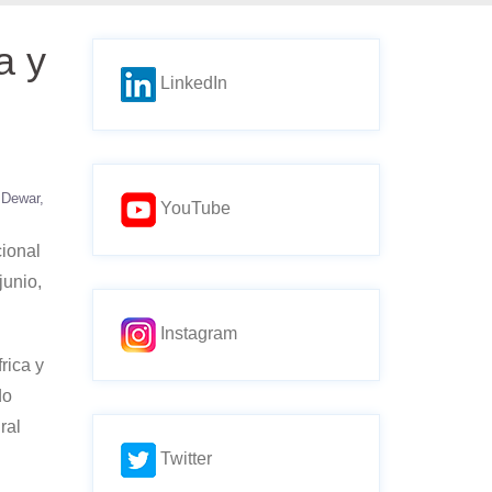
a y
LinkedIn
z Dewar
YouTube
cional
junio,
Instagram
rica y
do
ral
Twitter