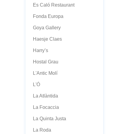
Es Caló Restaurant
Fonda Europa
Goya Gallery
Haesje Claes
Harry’s
Hostal Grau
L'Antic Molí
L'Ó
La Atlàntida
La Focaccia
La Quinta Justa
La Roda