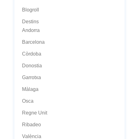
Blogroll
Destins
Andorra
Barcelona
Còrdoba
Donostia
Garrotxa
Màlaga
Osca
Regne Unit
Ribadeo
València