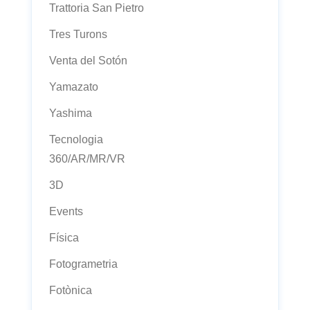
Trattoria San Pietro
Tres Turons
Venta del Sotón
Yamazato
Yashima
Tecnologia
360/AR/MR/VR
3D
Events
Física
Fotogrametria
Fotònica