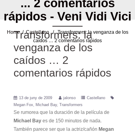
... 2 comentarios
rápidos - Veni Vidi Vici
Transformers: la
Home
/
Castellano
/ Transformers: la venganza de los
caídos … 2 comentarios rápidos
venganza de los
caídos … 2
comentarios rápidos
13 de juny de 2009
jalonso
Castellano
Megan Fox
Michael Bay
Transformers
Se rumorea que la duración de la película de
Michael Bay
es de 150 minutos de nada.
También parece ser que la actriz/cañón
Megan