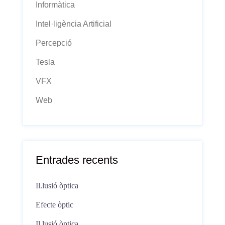
Informàtica
Intel·ligència Artificial
Percepció
Tesla
VFX
Web
Entrades recents
Il.lusió òptica
Efecte òptic
Il.lusió òptica