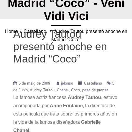
Madrid “Coco” - Veni
Vidi Vici
Audrey Tautou
Home
/
Castellano
/ Audrey Tautou presentó anoche en
Madrid “Coco”
presentó anoche en
Madrid “Coco”
5 de maig de 2009
jalonso
Castellano
5
de Junio
Audrey Tautou
Chanel
Coco
pase de prensa
La famosa actriz francesa
Audrey Tautou
, estuvo
acompañada por
Anne Fontaine
, la directora de
esta película que trata sobre los primeros años en
la vida de la famosa diseñadora
Gabrielle
Chanel
.