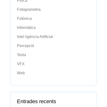
Física
Fotogrametria
Fotònica
Informàtica
Intel·ligència Artificial
Percepció
Tesla
VFX
Web
Entrades recents