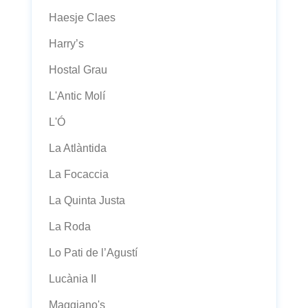
Haesje Claes
Harry’s
Hostal Grau
L'Antic Molí
L'Ó
La Atlàntida
La Focaccia
La Quinta Justa
La Roda
Lo Pati de l’Agustí
Lucània II
Maggiano's