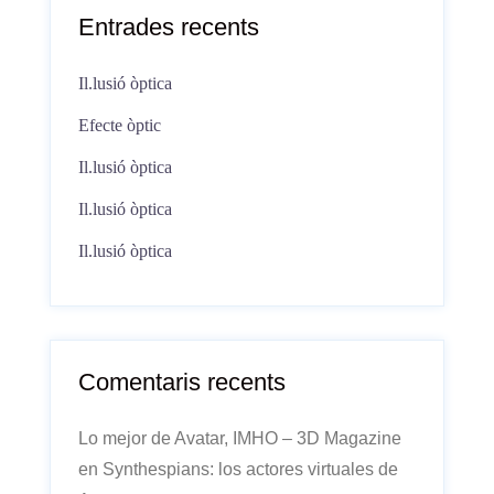
Entrades recents
Il.lusió òptica
Efecte òptic
Il.lusió òptica
Il.lusió òptica
Il.lusió òptica
Comentaris recents
Lo mejor de Avatar, IMHO – 3D Magazine
en
Synthespians: los actores virtuales de