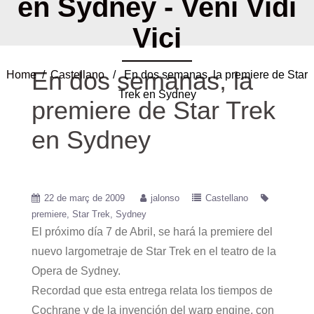
en Sydney - Veni Vidi
Vici
En dos semanas, la
Home
/
Castellano
/ En dos semanas, la premiere de Star
Trek en Sydney
premiere de Star Trek
en Sydney
22 de març de 2009
jalonso
Castellano
premiere
Star Trek
Sydney
El próximo día 7 de Abril, se hará la premiere del
nuevo largometraje de Star Trek en el teatro de la
Opera de Sydney.
Recordad que esta entrega relata los tiempos de
Cochrane y de la invención del warp engine, con