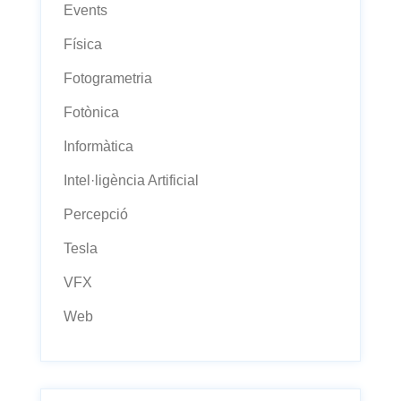
Events
Física
Fotogrametria
Fotònica
Informàtica
Intel·ligència Artificial
Percepció
Tesla
VFX
Web