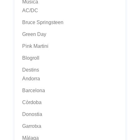
Música
AC/DC
Bruce Springsteen
Green Day
Pink Martini
Blogroll
Destins
Andorra
Barcelona
Còrdoba
Donostia
Garrotxa
Màlaga