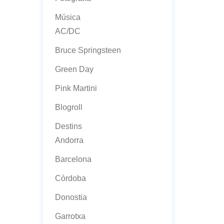
Música
AC/DC
Bruce Springsteen
Green Day
Pink Martini
Blogroll
Destins
Andorra
Barcelona
Còrdoba
Donostia
Garrotxa