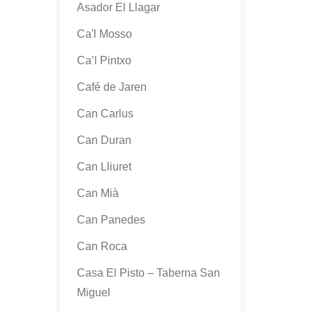
Asador El Llagar
Ca'l Mosso
Ca’l Pintxo
Café de Jaren
Can Carlus
Can Duran
Can Lliuret
Can Mià
Can Panedes
Can Roca
Casa El Pisto – Taberna San
Miguel