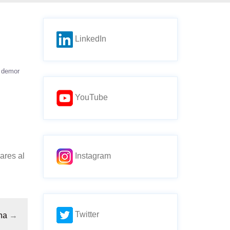
LinkedIn
 demor
YouTube
ares al
Instagram
Twitter
na
→