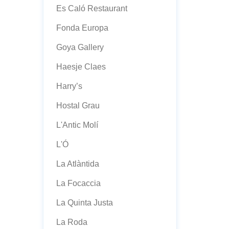
Es Caló Restaurant
Fonda Europa
Goya Gallery
Haesje Claes
Harry’s
Hostal Grau
L'Antic Molí
L'Ó
La Atlàntida
La Focaccia
La Quinta Justa
La Roda