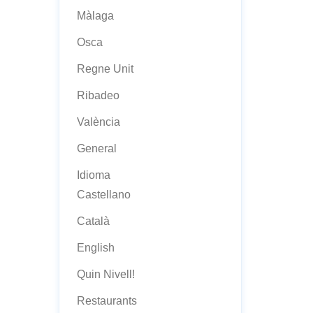
Màlaga
Osca
Regne Unit
Ribadeo
València
General
Idioma
Castellano
Català
English
Quin Nivell!
Restaurants