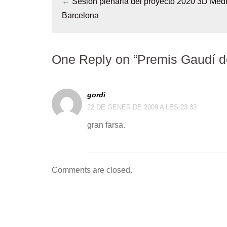
←
Sesión plenaria del proyecto 2020 3D Med
Barcelona
One Reply on “Premis Gaudí d
gordi
22 DE GENER DE 2009 A LES 23:33
gran farsa.
Comments are closed.