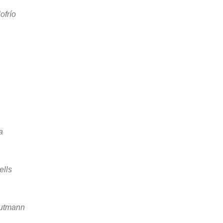
ofrío
a
ells
Gutmann