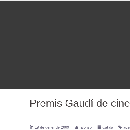
Premis Gaudí de cin
19 de gener de 2009
jalonso
Català
aca