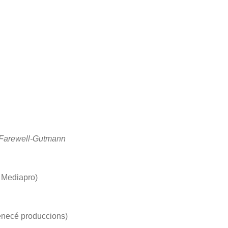
 Farewell-Gutmann
i Mediapro)
enecé produccions)