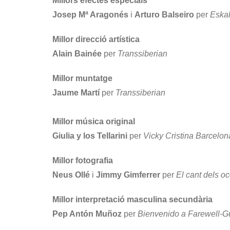
Millors efectes especials
Josep Mª Aragonés
i
Arturo Balseiro
per
Eskal
Millor direcció artística
Alain Bainée
per
Transsiberian
Millor muntatge
Jaume Martí
per
Transsiberian
Millor música original
Giulia y los Tellarini
per
Vicky Cristina Barcelon
Millor fotografia
Neus Ollé
i
Jimmy Gimferrer
per
El cant dels oc
Millor interpretació masculina secundària
Pep Antón Muñoz
per
Bienvenido a Farewell-