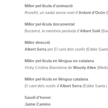
Millor pel·lícula d’animació
Rovelló, un nadal sense noel
d’
Antoni d’Ocón
(
Millor pel·lícula documental
Bucarest, la memòria perduda
d’
Albert Solé
(Bau
Millor direcció
Albert Serra
per
El cant dels ocells
(Eddie Saeta
Millor pel·lícula en llèngua no catalana
Vicky Cristina Barcelona
de
Woody Allen
(Media
Millor pel·lícula en llèngua catalana
El cant dels ocells
d’
Albert Serra
(Eddie Saeta i
Gaudí d’honor
Jaime Camino