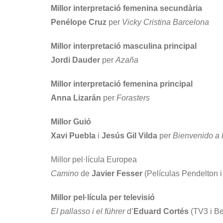
Millor interpretació femenina secundària
Penélope Cruz
per
Vicky Cristina Barcelona
Millor interpretació masculina principal
Jordi Dauder
per
Azaña
Millor interpretació femenina principal
Anna Lizarán
per
Forasters
Millor Guió
Xavi Puebla
i
Jesús Gil Vilda
per
Bienvenido a
Millor pel·lícula Europea
Camino
de
Javier Fesser
(Películas Pendelton 
Millor pel·lícula per televisió
El pallasso i el führer
d’
Eduard Cortés
(TV3 i B