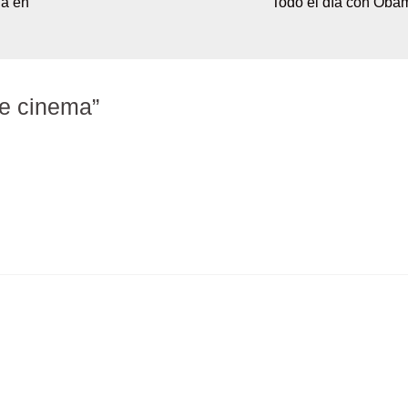
ia en
Todo el día con Oba
e cinema”