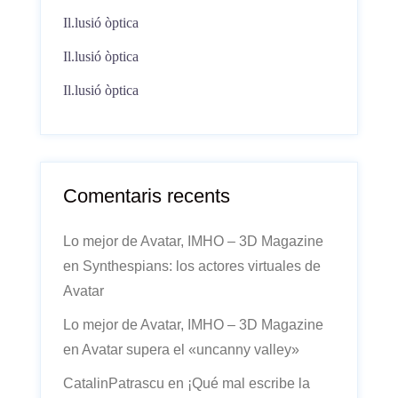
Il.lusió òptica
Il.lusió òptica
Il.lusió òptica
Comentaris recents
Lo mejor de Avatar, IMHO – 3D Magazine
en
Synthespians: los actores virtuales de
Avatar
Lo mejor de Avatar, IMHO – 3D Magazine
en
Avatar supera el «uncanny valley»
CatalinPatrascu
en
¡Qué mal escribe la