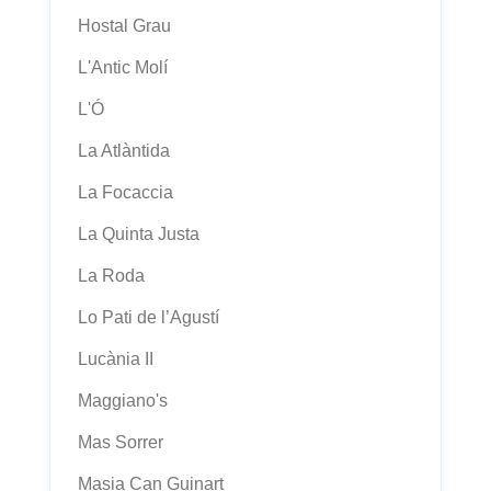
Hostal Grau
L'Antic Molí
L'Ó
La Atlàntida
La Focaccia
La Quinta Justa
La Roda
Lo Pati de l’Agustí
Lucània II
Maggiano's
Mas Sorrer
Masia Can Guinart