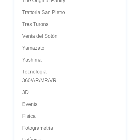
The Original Pantry
Trattoria San Pietro
Tres Turons
Venta del Sotón
Yamazato
Yashima
Tecnologia
360/AR/MR/VR
3D
Events
Física
Fotogrametria
Fotònica