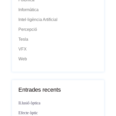
Informàtica
Intel·ligència Artificial
Percepció
Tesla
VFX
Web
Entrades recents
Il.lusió òptica
Efecte òptic