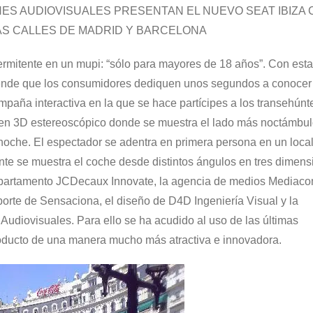
ONES AUDIOVISUALES PRESENTAN EL NUEVO SEAT IBIZA
AS CALLES DE MADRID Y BARCELONA
termitente en un mupi: “sólo para mayores de 18 años”. Con esta
tende que los consumidores dediquen unos segundos a conocer
mpaña interactiva en la que se hace partícipes a los transehúnt
en 3D estereoscópico donde se muestra el lado más noctámbul
a noche. El espectador se adentra en primera persona en un loca
nte se muestra el coche desde distintos ángulos en tres dimen
epartamento JCDecaux Innovate, la agencia de medios Mediaco
oporte de Sensaciona, el diseño de D4D Ingeniería Visual y la
udiovisuales. Para ello se ha acudido al uso de las últimas
roducto de una manera mucho más atractiva e innovadora.