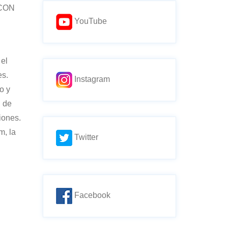
 CON
YouTube
 el
es.
Instagram
o y
l de
siones.
m, la
Twitter
Facebook