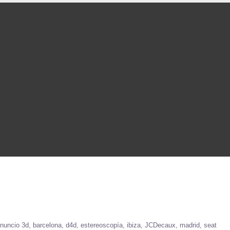
nuncio 3d
barcelona
d4d
estereoscopía
ibiza
JCDecaux
madrid
seat