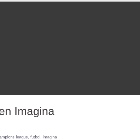
 en Imagina
ampions league
futbol
imagina