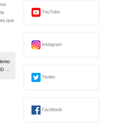
vos
YouTube
 de
tes que
Instagram
 demo
3D
→
Twitter
Facebook