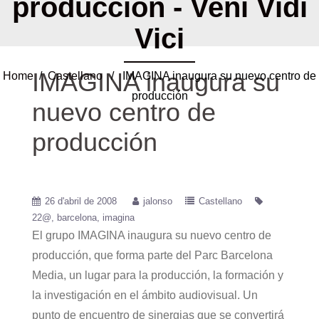
producción - Veni Vidi
Vici
IMAGINA inaugura su
Home
/
Castellano
/ IMAGINA inaugura su nuevo centro de
producción
nuevo centro de
producción
26 d'abril de 2008
jalonso
Castellano
22@
barcelona
imagina
El grupo IMAGINA inaugura su nuevo centro de
producción, que forma parte del Parc Barcelona
Media, un lugar para la producción, la formación y
la investigación en el ámbito audiovisual. Un
punto de encuentro de sinergias que se convertirá