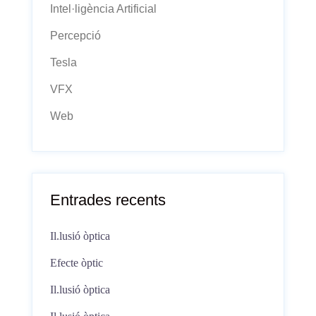
Intel·ligència Artificial
Percepció
Tesla
VFX
Web
Entrades recents
Il.lusió òptica
Efecte òptic
Il.lusió òptica