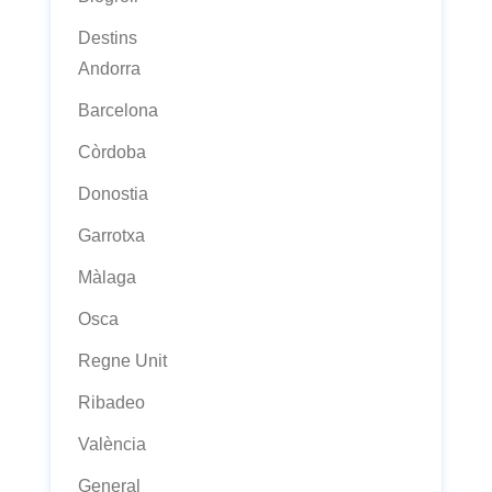
Destins
Andorra
Barcelona
Còrdoba
Donostia
Garrotxa
Màlaga
Osca
Regne Unit
Ribadeo
València
General