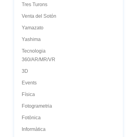
Tres Turons
Venta del Sotón
Yamazato
Yashima
Tecnologia
360/AR/MR/VR
3D
Events
Física
Fotogrametria
Fotònica
Informàtica