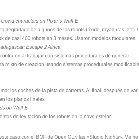
 crowd characters on Pixar’s Wall·E
cto degradado de algunos de los robots (óxido, rayaduras, etc).
look de casi 400 robots en 3 meses. Usaron modelos modulares.
adagascar: Escape 2 Africa.
ntraron al trabajar con sistemas procedurales de generar
ma mixto de creación usando sistemas procedurales modificabl
ar los coches de la pista de carreras. Al final, después de var
en los planos finales
wds on Wall·E
os de levitación de los robots en la nave estelar.
este caso con el BOF de Open GL y las «Studio Nights». Me he