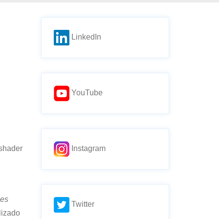
LinkedIn
YouTube
 shader
Instagram
ies
Twitter
lizado