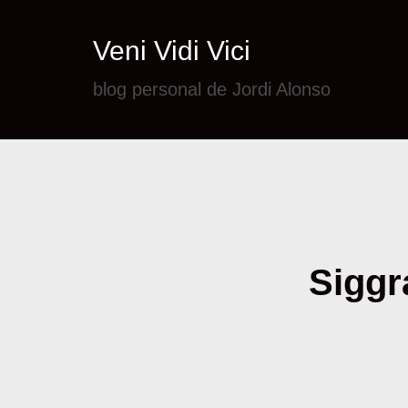
Veni Vidi Vici
blog personal de Jordi Alonso
Siggra