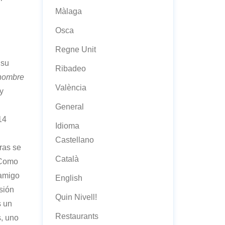
Màlaga
Osca
Regne Unit
 su
Ribadeo
 hombre
València
y
General
14
Idioma
Castellano
ras se
Català
 Como
 amigo
English
sión
Quin Nivell!
s un
Restaurants
s, uno