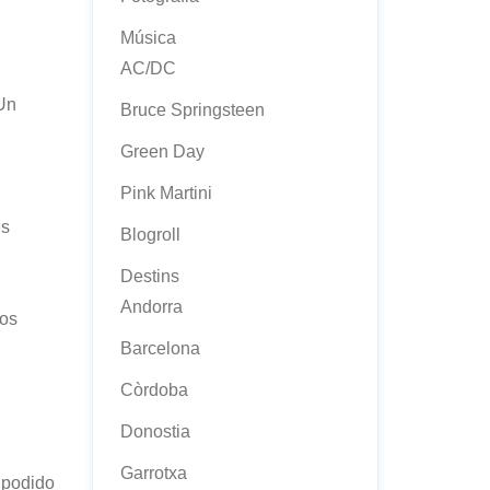
Música
AC/DC
 Un
Bruce Springsteen
Green Day
Pink Martini
es
Blogroll
Destins
Andorra
ios
Barcelona
Còrdoba
Donostia
Garrotxa
 podido