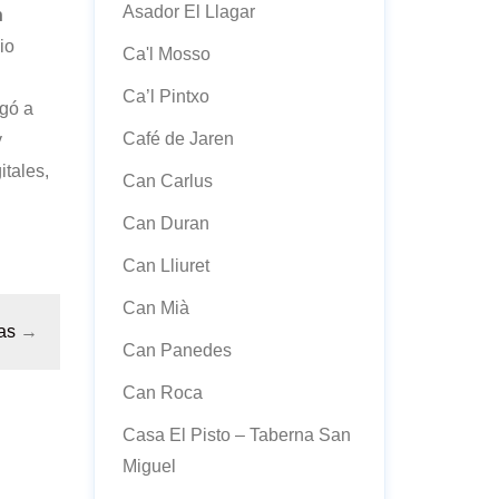
Asador El Llagar
n
io
Ca'l Mosso
Ca’l Pintxo
egó a
Café de Jaren
y
itales,
Can Carlus
Can Duran
Can Lliuret
Can Mià
as
→
Can Panedes
Can Roca
Casa El Pisto – Taberna San
Miguel