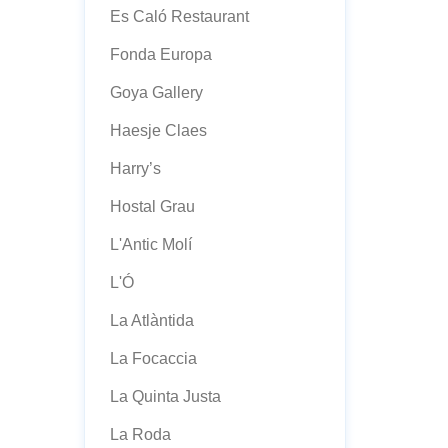
Es Caló Restaurant
Fonda Europa
Goya Gallery
Haesje Claes
Harry’s
Hostal Grau
L'Antic Molí
L'Ó
La Atlàntida
La Focaccia
La Quinta Justa
La Roda