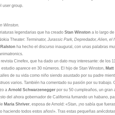
l user group.
an Winston.
criaturas legendarias que ha creado
Stan Winston
a lo largo de
 Nokia Theater:
Terminator, Jurassic Park, Depredador, Alien, el
 Ralston
ha hecho el discurso inaugural, con unas palabras mu
animatronics.
la revista Cinefex, que ha dado un dato muy interesante: de los 1
 estudio aparece en 30 números. El hijo de Stan Winston,
Matt
etalles de su vida como niño siendo asustado por su padre mient
truos varios. También ha comentado su pasión por su trabajo.
izo a
Arnold Schwarzenegger
por su 50 cumpleaños, un gran
usto del ahora gobernador de California fumando un habano, pa
de
Maria Shriver
, esposa de Arnold: «Stan, ¡no sabía que fuera
tado haciendo todos estos años!». Tras estas pequeñas anécdota