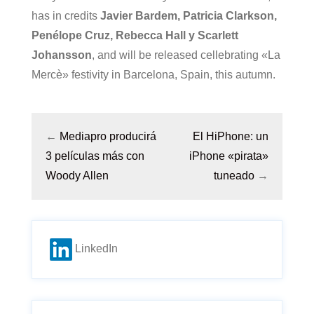
has in credits
Javier Bardem, Patricia Clarkson,
Penélope Cruz, Rebecca Hall y Scarlett
Johansson
, and will be released cellebrating «La
Mercè» festivity in Barcelona, Spain, this autumn.
←
Mediapro producirá
El HiPhone: un
3 películas más con
iPhone «pirata»
Woody Allen
tuneado
→
LinkedIn