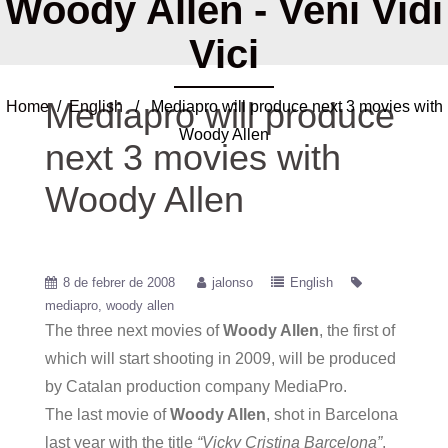
Woody Allen - Veni Vidi
Vici
Mediapro will produce
Home
/
English
/ Mediapro will produce next 3 movies with
Woody Allen
next 3 movies with
Woody Allen
8 de febrer de 2008
jalonso
English
mediapro
woody allen
The three next movies of
Woody Allen
, the first of
which will start shooting in 2009, will be produced
by Catalan production company MediaPro.
The last movie of
Woody Allen
, shot in Barcelona
last year with the title
“Vicky Cristina Barcelona”
,