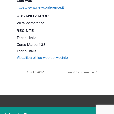
Lloc web:
https://www.viewconference.it
ORGANITZADOR
VIEW conference
RECINTE
Torino, Italia
Corso Marconi 38
Torino
,
Itàlia
Visualitza el lloc web de Recinte
SAP ACM
web3D conference